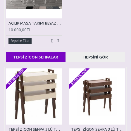
AÇILIR MASA TAKIMI BEYAZ MERMER DESENLİ TEL SANDALYE
10.000,00TL
Sepete Ekle
TEPSİ ZİGON SEHPALAR
HEPSINI GÖR
STOKTA YOK
STOKTA YOK
TEPSİ ZİGON SEHPA 3 LÜ TZ01
TEPSİ ZİGON SEHPA 3 LÜ TZ02