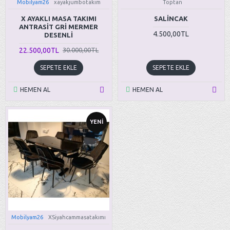
Mobilyam26
xayakjumbotakim
Toptan
X AYAKLI MASA TAKIMI
SALINCAK
ANTRASİT GRİ MERMER
4.500,00TL
DESENLİ
22.500,00TL
30.000,00TL
SEPETE EKLE
SEPETE EKLE
HEMEN AL
HEMEN AL
YENI
Mobilyam26
XSiyahcammasatakımı