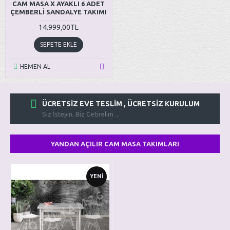
CAM MASA X AYAKLI 6 ADET
ÇEMBERLİ SANDALYE TAKIMI
14.999,00TL
SEPETE EKLE
HEMEN AL
ÜCRETSIZ EVE TESLIM , ÜCRETSIZ KURULUM
Siz İsteyin, Biz Getirelim ...
YANDAN AÇILIR CAM MASA TAKIMLARI
YENI