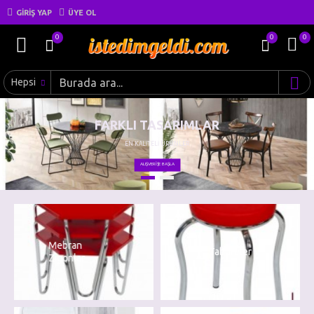
GIRIŞ YAP
ÜYE OL
0
0
0
Hepsi
FARKLI TASARIMLAR
EN KALİTELİ ÜRÜNLER
ALIŞVERİŞE BAŞLA
Mebran
Tabureler
Zigonlar